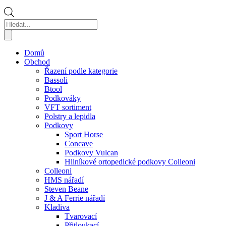
Products
search
Domů
Obchod
Řazení podle kategorie
Bassoli
Btool
Podkováky
VFT sortiment
Polstry a lepidla
Podkovy
Sport Horse
Concave
Podkovy Vulcan
Hliníkové ortopedické podkovy Colleoni
Colleoni
HMS nářadí
Steven Beane
J & A Ferrie nářadí
Kladiva
Tvarovací
Přitloukací