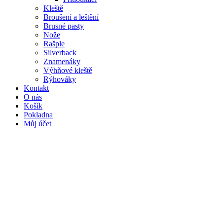
Kleště
Broušení a leštění
Brusné pasty
Nože
Rašple
Silverback
Znamenáky
Výhňové kleště
Rýhováky
Kontakt
O nás
Košík
Pokladna
Můj účet