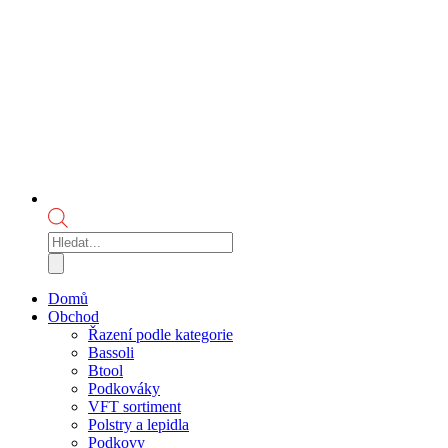
Products
search
Domů
Obchod
Řazení podle kategorie
Bassoli
Btool
Podkováky
VFT sortiment
Polstry a lepidla
Podkovy