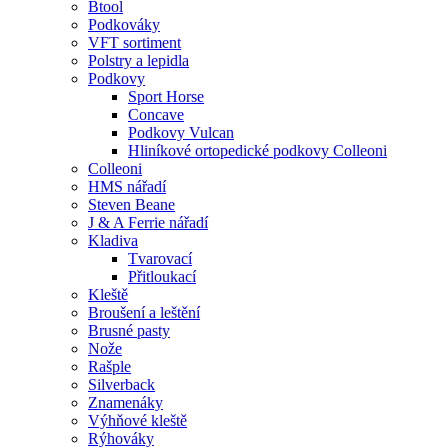
Btool
Podkováky
VFT sortiment
Polstry a lepidla
Podkovy
Sport Horse
Concave
Podkovy Vulcan
Hliníkové ortopedické podkovy Colleoni
Colleoni
HMS nářadí
Steven Beane
J & A Ferrie nářadí
Kladiva
Tvarovací
Přitloukací
Kleště
Broušení a leštění
Brusné pasty
Nože
Rašple
Silverback
Znamenáky
Výhňové kleště
Rýhováky