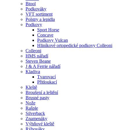
Btool
Podkováky
VFT sortiment
Polstry a lepidla
Podkovy
Sport Horse
Concave
Podkovy Vulcan
Hliníkové ortopedické podkovy Colleoni
Colleoni
HMS nářadí
Steven Beane
J & A Ferrie nářadí
Kladiva
Tvarovací
Přitloukací
Kleště
Broušení a leštění
Brusné pasty
Nože
Rašple
Silverback
Znamenáky
Výhňové kleště
Rýhováky