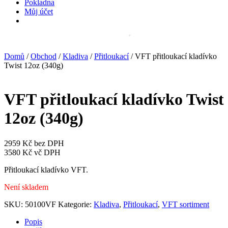
Pokladna
Můj účet
Domů
/
Obchod
/
Kladiva
/
Přitloukací
/ VFT přitloukací kladívko
Twist 12oz (340g)
VFT přitloukací kladívko Twist
12oz (340g)
2959
Kč
bez DPH
3580
Kč
vč DPH
Přitloukací kladívko VFT.
Není skladem
SKU:
50100VF
Kategorie:
Kladiva
,
Přitloukací
,
VFT sortiment
Popis