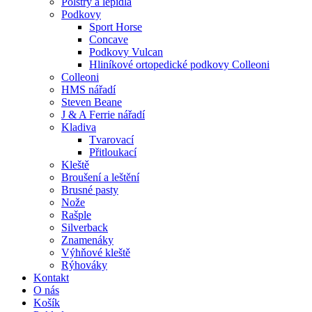
Polstry a lepidla
Podkovy
Sport Horse
Concave
Podkovy Vulcan
Hliníkové ortopedické podkovy Colleoni
Colleoni
HMS nářadí
Steven Beane
J & A Ferrie nářadí
Kladiva
Tvarovací
Přitloukací
Kleště
Broušení a leštění
Brusné pasty
Nože
Rašple
Silverback
Znamenáky
Výhňové kleště
Rýhováky
Kontakt
O nás
Košík