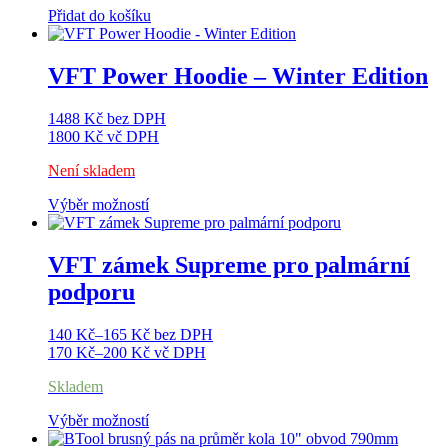
Přidat do košíku
VFT Power Hoodie – Winter Edition
1488
Kč
bez DPH
1800
Kč
vč DPH
Není skladem
Výběr možností
Tento
produkt
má
více
VFT zámek Supreme pro palmární
variant.
podporu
Možnosti
lze
vybrat
140
Kč
–
165
Kč
bez DPH
na
170
Kč
–
200
Kč
vč DPH
stránce
produktu
Skladem
Výběr možností
Tento
produkt