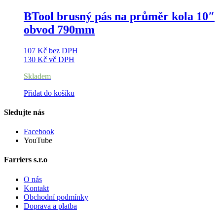
má
více
BTool brusný pás na průměr kola 10″
variant.
obvod 790mm
Možnosti
lze
vybrat
107
Kč
bez DPH
na
130
Kč
vč DPH
stránce
produktu
Skladem
Přidat do košíku
Sledujte nás
Facebook
YouTube
Farriers s.r.o
O nás
Kontakt
Obchodní podmínky
Doprava a platba