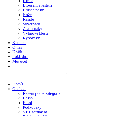
Kleště
Broušení a leštění
Brusné pasty
Nože
Rašple
Silverback
Znamenáky
Výhňové kleště
Rýhováky
Kontakt
O nás
Košík
Pokladna
Můj účet
Domů
Obchod
Řazení podle kategorie
Bassoli
Btool
Podkováky
VFT sortiment