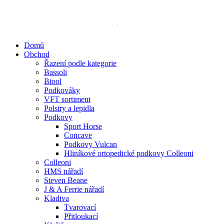
Přejít
k
obsahu
Domů
Obchod
Řazení podle kategorie
Bassoli
Btool
Podkováky
VFT sortiment
Polstry a lepidla
Podkovy
Sport Horse
Concave
Podkovy Vulcan
Hliníkové ortopedické podkovy Colleoni
Colleoni
HMS nářadí
Steven Beane
J & A Ferrie nářadí
Kladiva
Tvarovací
Přitloukací