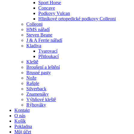
Sport Horse
Concave
Podkovy Vulcan
Hliníkové ortopedické podkovy Colleoni
Colleoni
HMS nářadí
Steven Beane
J & A Ferrie nářadí
Kladiva
Tvarovací
Přitloukací
Kleště
Broušení a leštění
Brusné pasty
Nože
Rašple
Silverback
Znamenáky
Výhňové kleště
Rýhováky
Kontakt
O nás
Košík
Pokladna
Můj účet