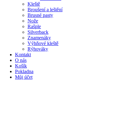
Kleště
Broušení a leštění
Brusné pasty
Nože
Rašple
Silverback
Znamenáky
Výhňové kleště
Rýhováky
Kontakt
O nás
Košík
Pokladna
Můj účet