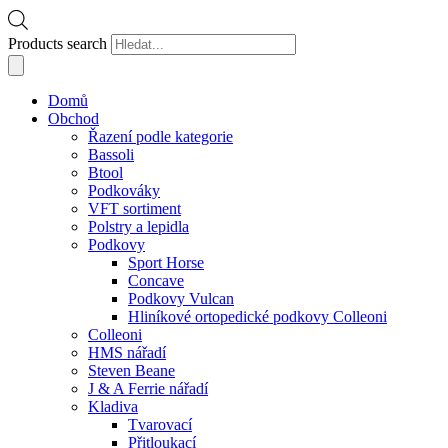
Products search
Domů
Obchod
Řazení podle kategorie
Bassoli
Btool
Podkováky
VFT sortiment
Polstry a lepidla
Podkovy
Sport Horse
Concave
Podkovy Vulcan
Hliníkové ortopedické podkovy Colleoni
Colleoni
HMS nářadí
Steven Beane
J & A Ferrie nářadí
Kladiva
Tvarovací
Přitloukací